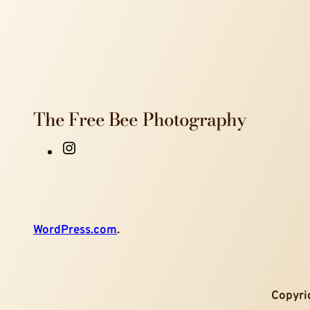
The Free Bee Photography
I
n
s
t
WordPress.com
.
a
g
r
Copyrig
a